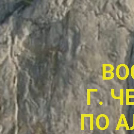
ВО
Г. 
ПО 