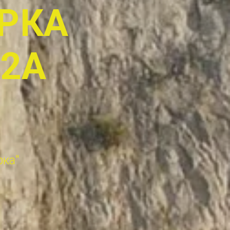
РКА
 2А
рка"