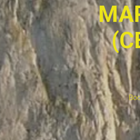
МА
(С
Вос