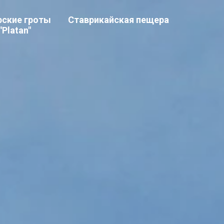
ские гроты
Ставрикайская пещера
Platan"