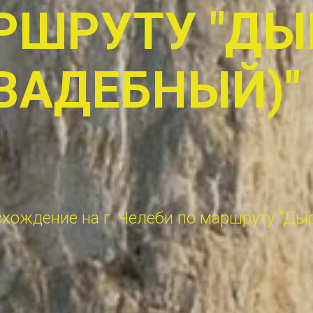
РШРУТУ "ДЫ
ВАДЕБНЫЙ)"
хождение на г. Челеби по маршруту "Ды