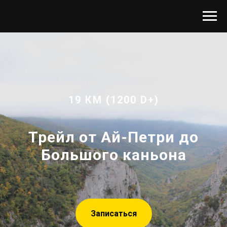
19 КМ (1200 D+)
Трейл от Ай-Петри до
Большого каньона
Записаться