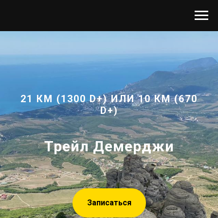
21 КМ (1300 D+) ИЛИ 10 КМ (670
D+)
Трейл Демерджи
Записаться