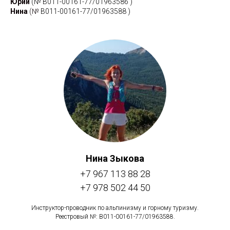
Юрий
(№ В011-00161-77/01963586 )
Нина
(№
В011-00161-77/01963588 )
Нина Зыкова
+7 967 113 88 28
+7 978 502 44 50
Инструктор-проводник по альпинизму и горному туризму.
Реестровый №: В011-00161-77/01963588.