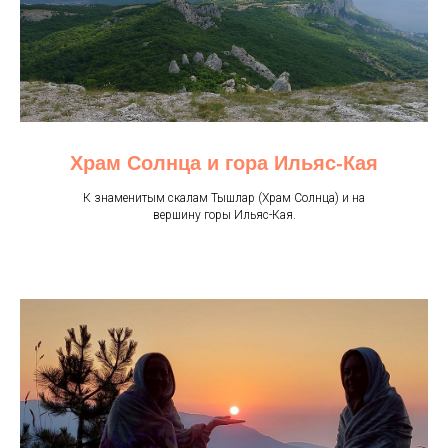
Храм Солнца и гора Ильяс-Кая
К знаменитым скалам Тышлар (Храм Солнца) и на
вершину горы Ильяс-Кая.