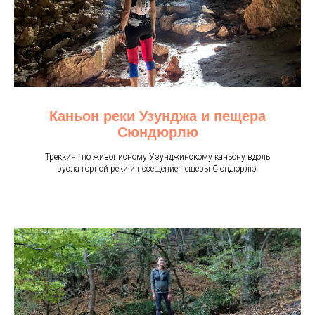
Каньон реки Узунджа и пещера
Сюндюрлю
Треккинг по живописному Узунджинскому каньону вдоль
русла горной реки и посещение пещеры Сюндюрлю.