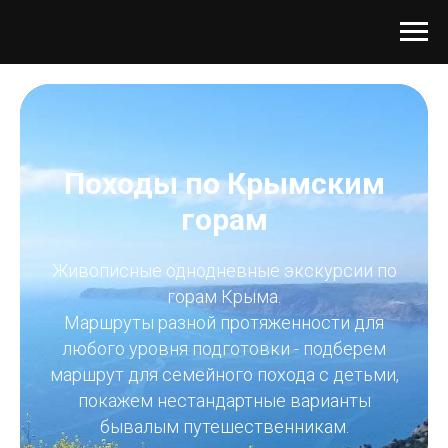
Походы по Крымским
горам
Живописные однодневные экскурсии по
горам Крыма.
Маршруты разной протяженности для
любого уровня подготовки - подберем
маршрут для семейного похода с детьми,
покажем нестандартные варианты
бывалым путешественникам.