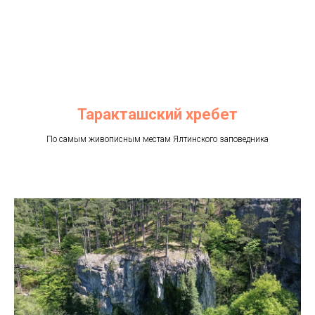
Таракташский хребет
По самым живописным местам Ялтинского заповедника