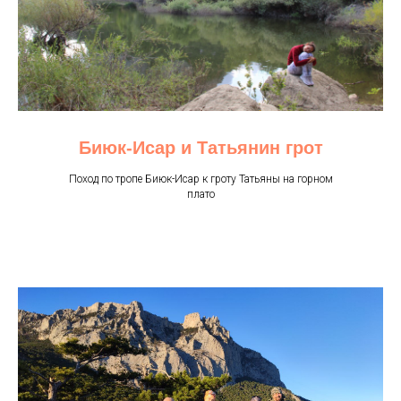
Биюк-Исар и Татьянин грот
Поход по тропе Биюк-Исар к гроту Татьяны на горном
плато